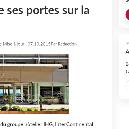
d
e ses portes sur la
M
re Mise à jour : 07.10.2015
Par Rédaction
A
B
s
u groupe hôtelier IHG, InterContinental