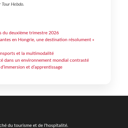
r
Tour Hebdo
.
ts du deuxième trimestre 2026
antes en Hongrie, une destination résolument «
ansports et la multimodalité
ité dans un environnement mondial contrasté
 d’immersion et d’apprentissage
é du tourisme et de l'hospitalité.