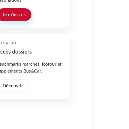
estinations.
Je m'inscris
AGAZINE
ccès dossiers
enchmarks marchés, Icotour et
uppléments Bus&Car.
Découvrir