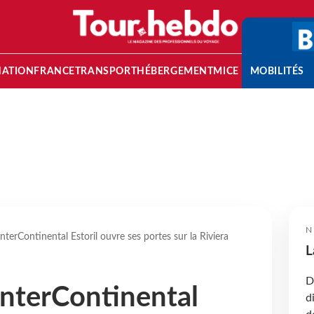
NATION
FRANCE
TRANSPORT
HÉBERGEMENT
MICE
MOBILITÉS
N
'InterContinental Estoril ouvre ses portes sur la Riviera
L
D
'InterContinental
d