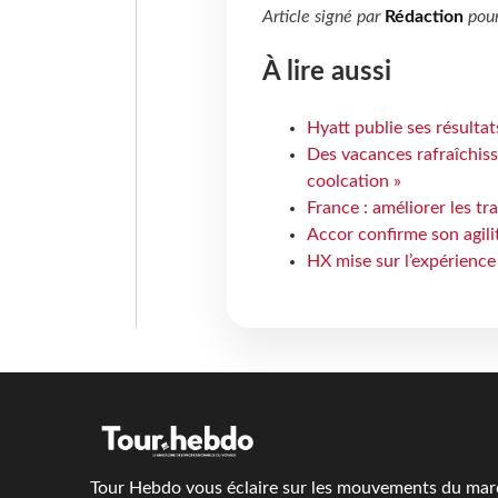
Article signé par
Rédaction
pou
À lire aussi
Hyatt publie ses résulta
Des vacances rafraîchiss
coolcation »
France : améliorer les tr
Accor confirme son agil
HX mise sur l’expérience
Tour Hebdo vous éclaire sur les mouvements du march