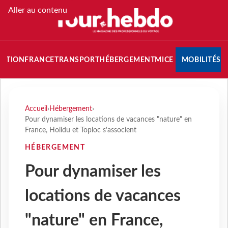
Aller au contenu
NATION
FRANCE
TRANSPORT
HÉBERGEMENT
MICE
MOBILITÉS
Accueil
›
Hébergement
›
Pour dynamiser les locations de vacances "nature" en
France, Holidu et Toploc s'associent
HÉBERGEMENT
Pour dynamiser les
locations de vacances
"nature" en France,