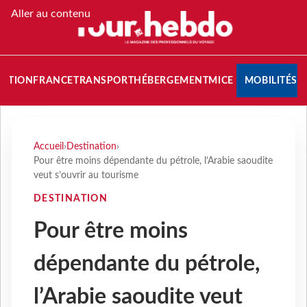
Aller au contenu
NATION
FRANCE
TRANSPORT
HÉBERGEMENT
MICE
MOBILITÉS
Accueil
›
Destination
›
Pour être moins dépendante du pétrole, l’Arabie saoudite
veut s’ouvrir au tourisme
DESTINATION
Pour être moins
dépendante du pétrole,
l’Arabie saoudite veut