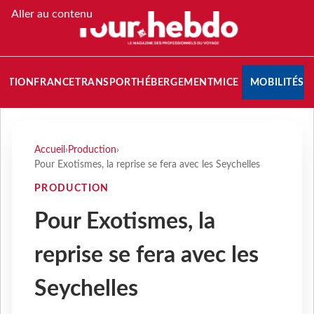
Aller au contenu
NATION
FRANCE
TRANSPORT
HÉBERGEMENT
MICE
MOBILITÉS
Accueil
›
Production
›
Pour Exotismes, la reprise se fera avec les Seychelles
PRODUCTION
Pour Exotismes, la
reprise se fera avec les
Seychelles