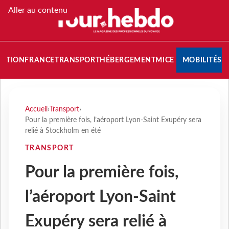
Aller au contenu
NATION
FRANCE
TRANSPORT
HÉBERGEMENT
MICE
MOBILITÉS
Accueil
›
Transport
›
Pour la première fois, l’aéroport Lyon-Saint Exupéry sera
relié à Stockholm en été
TRANSPORT
Pour la première fois,
l’aéroport Lyon-Saint
Exupéry sera relié à