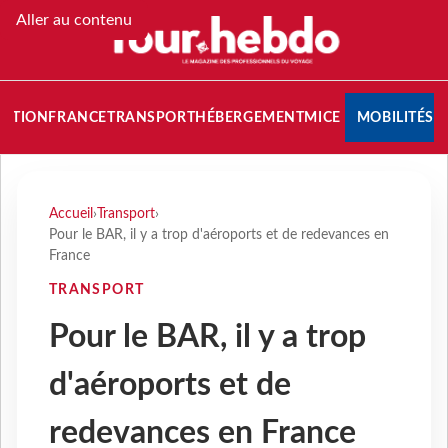
Aller au contenu
NATION
FRANCE
TRANSPORT
HÉBERGEMENT
MICE
MOBILITÉS
Accueil
›
Transport
›
Pour le BAR, il y a trop d'aéroports et de redevances en
France
TRANSPORT
Pour le BAR, il y a trop
d'aéroports et de
redevances en France