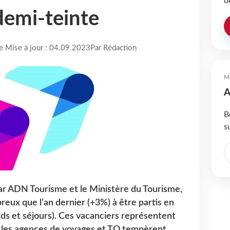
d
demi-teinte
re Mise à jour : 04.09.2023
Par Rédaction
M
A
B
s
ar ADN Tourisme et le Ministère du Tourisme,
reux que l’an dernier (+3%) à être partis en
s et séjours). Ces vacanciers représentent
s les agences de voyages et TO tempèrent