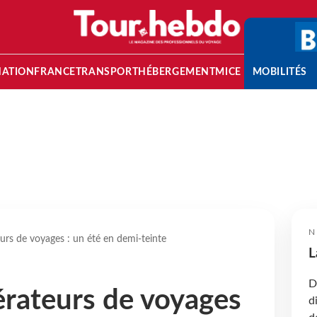
NATION
FRANCE
TRANSPORT
HÉBERGEMENT
MICE
MOBILITÉS
N
urs de voyages : un été en demi-teinte
L
D
érateurs de voyages
d