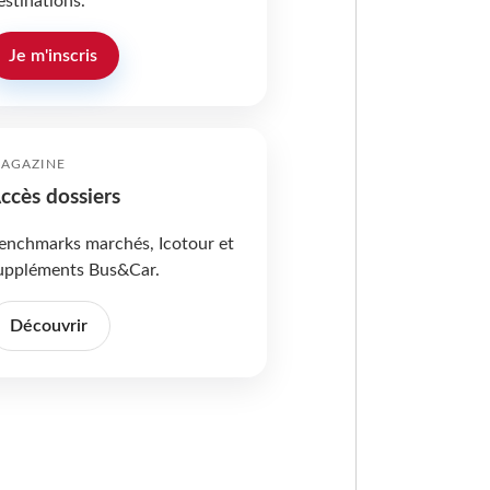
estinations.
Je m'inscris
AGAZINE
ccès dossiers
enchmarks marchés, Icotour et
uppléments Bus&Car.
Découvrir