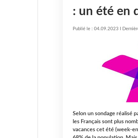
: un été en 
Publié le : 04.09.2023 I Derniè
Selon un sondage réalisé p
les Français sont plus nomb
vacances cet été (week-end
68% de la population. Mai