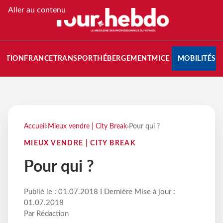
Aller au contenu
NATION
FRANCE
TRANSPORT
HÉBERGEMENT
MICE
MOBILITÉS
Accueil
›
Mieux vendre | City Break
›
Pour qui ?
MIEUX VENDRE | CITY BREAK
Pour qui ?
Publié le : 01.07.2018 I Dernière Mise à jour :
01.07.2018
Par Rédaction