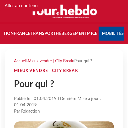
Aller au contenu
NATION
FRANCE
TRANSPORT
HÉBERGEMENT
MICE
MOBILITÉS
Accueil
›
Mieux vendre | City Break
›
Pour qui ?
MIEUX VENDRE | CITY BREAK
Pour qui ?
Publié le : 01.04.2019 I Dernière Mise à jour :
01.04.2019
Par Rédaction