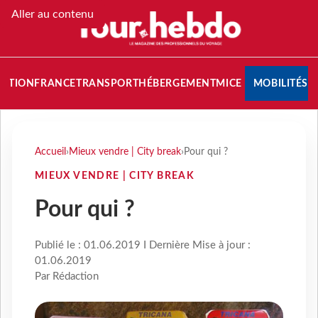
Aller au contenu
NATION
FRANCE
TRANSPORT
HÉBERGEMENT
MICE
MOBILITÉS
Accueil
›
Mieux vendre | City break
›
Pour qui ?
MIEUX VENDRE | CITY BREAK
Pour qui ?
Publié le : 01.06.2019 I Dernière Mise à jour :
01.06.2019
Par Rédaction