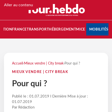
Aller au contenu
NATION
FRANCE
TRANSPORT
HÉBERGEMENT
MICE
MOBILITÉS
Accueil
›
Mieux vendre | City break
›
Pour qui ?
MIEUX VENDRE | CITY BREAK
Pour qui ?
Publié le : 01.07.2019 I Dernière Mise à jour :
01.07.2019
Par Rédaction