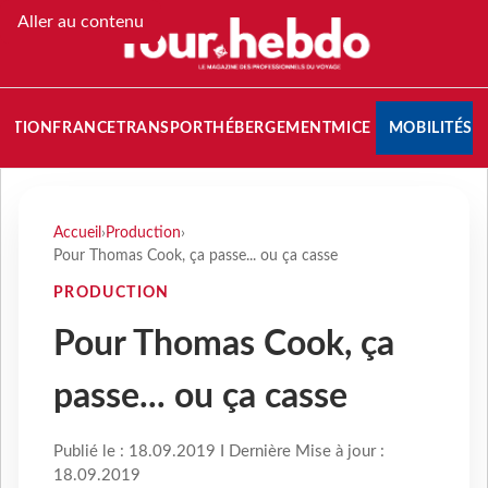
Aller au contenu
NATION
FRANCE
TRANSPORT
HÉBERGEMENT
MICE
MOBILITÉS
Accueil
›
Production
›
Pour Thomas Cook, ça passe... ou ça casse
PRODUCTION
Pour Thomas Cook, ça
passe... ou ça casse
Publié le : 18.09.2019 I Dernière Mise à jour :
18.09.2019