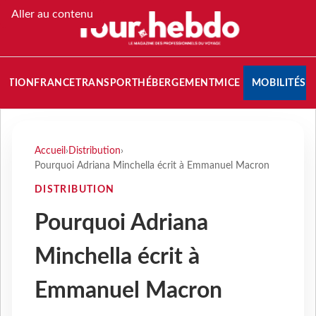
Aller au contenu
NATION
FRANCE
TRANSPORT
HÉBERGEMENT
MICE
MOBILITÉS
Accueil
›
Distribution
›
Pourquoi Adriana Minchella écrit à Emmanuel Macron
DISTRIBUTION
Pourquoi Adriana
Minchella écrit à
Emmanuel Macron