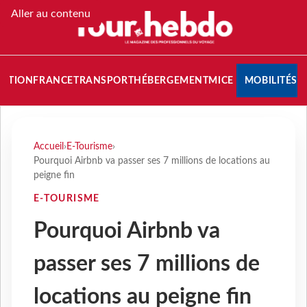
Aller au contenu
NATION
FRANCE
TRANSPORT
HÉBERGEMENT
MICE
MOBILITÉS
Accueil
›
E-Tourisme
›
Pourquoi Airbnb va passer ses 7 millions de locations au
peigne fin
E-TOURISME
Pourquoi Airbnb va
passer ses 7 millions de
locations au peigne fin