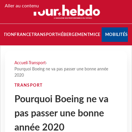
Aller au contenu
NATION
FRANCE
TRANSPORT
HÉBERGEMENT
MICE
MOBILITÉS
Accueil
›
Transport
›
Pourquoi Boeing ne va pas passer une bonne année
2020
TRANSPORT
Pourquoi Boeing ne va
pas passer une bonne
année 2020