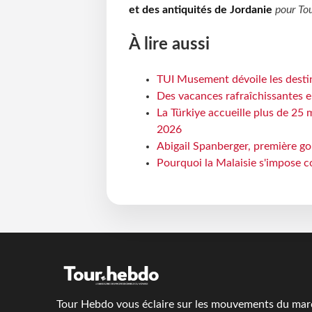
et des antiquités de Jordanie
pour
To
À lire aussi
TUI Musement dévoile les destin
Des vacances rafraîchissantes e
La Türkiye accueille plus de 25 
2026
Abigail Spanberger, première go
Pourquoi la Malaisie s'impose c
Tour Hebdo vous éclaire sur les mouvements du march