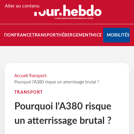
Aller au contenu
NATION
FRANCE
TRANSPORT
HÉBERGEMENT
MICE
MOBILITÉS
Accueil
›
Transport
›
Pourquoi l'A380 risque un atterrissage brutal ?
TRANSPORT
Pourquoi l'A380 risque
un atterrissage brutal ?