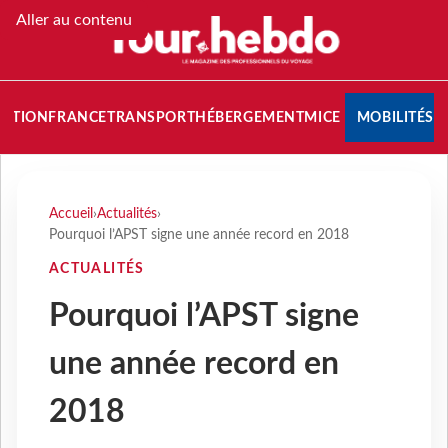
Aller au contenu
NATION
FRANCE
TRANSPORT
HÉBERGEMENT
MICE
MOBILITÉS
Accueil
›
Actualités
›
Pourquoi l’APST signe une année record en 2018
ACTUALITÉS
Pourquoi l’APST signe
une année record en
2018