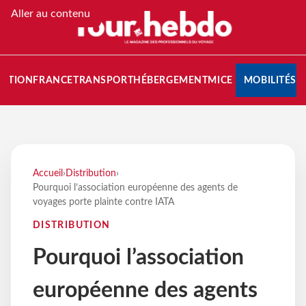
Aller au contenu
NATION
FRANCE
TRANSPORT
HÉBERGEMENT
MICE
MOBILITÉS
Accueil
›
Distribution
›
Pourquoi l’association européenne des agents de
voyages porte plainte contre IATA
DISTRIBUTION
Pourquoi l’association
européenne des agents