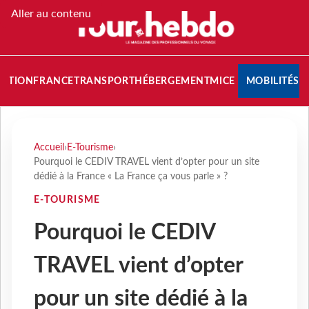
Aller au contenu
NATION
FRANCE
TRANSPORT
HÉBERGEMENT
MICE
MOBILITÉS
Accueil
›
E-Tourisme
›
Pourquoi le CEDIV TRAVEL vient d’opter pour un site
dédié à la France « La France ça vous parle » ?
E-TOURISME
Pourquoi le CEDIV
TRAVEL vient d’opter
pour un site dédié à la