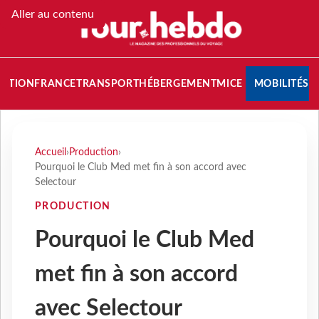
Aller au contenu
NATION
FRANCE
TRANSPORT
HÉBERGEMENT
MICE
MOBILITÉS
Accueil
›
Production
›
Pourquoi le Club Med met fin à son accord avec
Selectour
PRODUCTION
Pourquoi le Club Med
met fin à son accord
avec Selectour