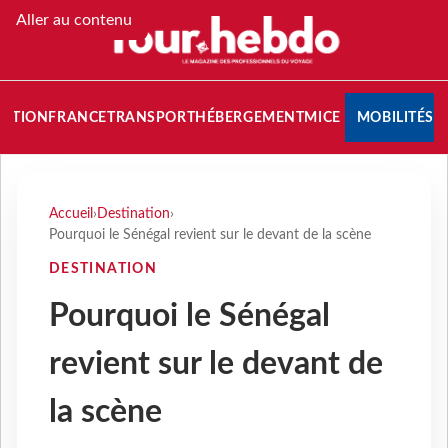
Aller au contenu
NATION
FRANCE
TRANSPORT
HÉBERGEMENT
MICE
MOBILITÉS
Accueil
›
Destination
›
Pourquoi le Sénégal revient sur le devant de la scène
DESTINATION
Pourquoi le Sénégal
revient sur le devant de
la scène