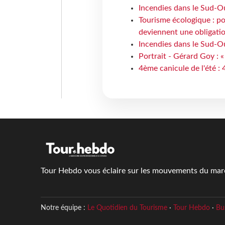
Incendies dans le Sud-Oue
Tourisme écologique : po
deviennent une obligatio
Incendies dans le Sud-Ou
Portrait - Gérard Goy : «
4ème canicule de l'été :
Tour Hebdo vous éclaire sur les mouvements du march
Notre équipe :
Le Quotidien du Tourisme
·
Tour Hebdo
·
Bu