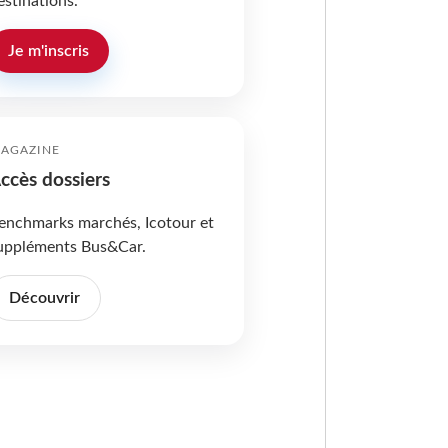
estinations.
Je m'inscris
AGAZINE
ccès dossiers
enchmarks marchés, Icotour et
uppléments Bus&Car.
Découvrir