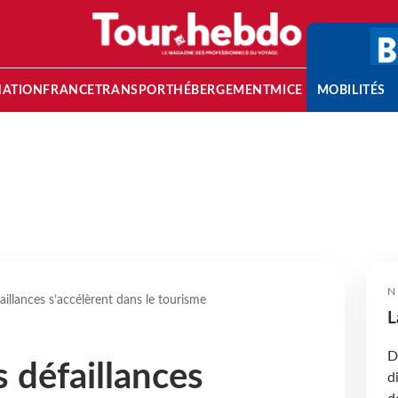
NATION
FRANCE
TRANSPORT
HÉBERGEMENT
MICE
MOBILITÉS
N
aillances s’accélèrent dans le tourisme
L
D
 défaillances
d