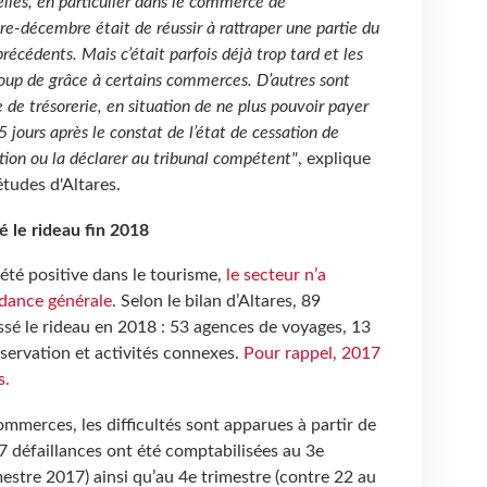
elles, en particulier dans le commerce de
re-décembre était de réussir à rattraper une partie du
précédents. Mais c’était parfois déjà trop tard et les
coup de grâce à certains commerces. D’autres sont
de trésorerie, en situation de ne plus pouvoir payer
5 jours après le constat de l’état de cessation de
tion ou la déclarer au tribunal compétent"
, explique
études d'Altares.
é le rideau fin 2018
été positive dans le tourisme,
le secteur n’a
ndance générale
. Selon le bilan d’Altares, 89
ssé le rideau en 2018 : 53 agences de voyages, 13
éservation et activités connexes.
Pour rappel, 2017
s.
merces, les difficultés sont apparues à partir de
27 défaillances ont été comptabilisées au 3e
mestre 2017) ainsi qu’au 4e trimestre (contre 22 au