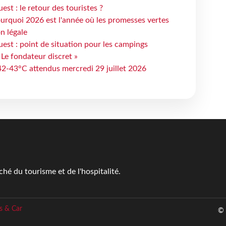
st : le retour des touristes ?
urquoi 2026 est l'année où les promesses vertes
n légale
est : point de situation pour les campings
 Le fondateur discret »
 42-43°C attendus mercredi 29 juillet 2026
é du tourisme et de l'hospitalité.
s & Car
© 