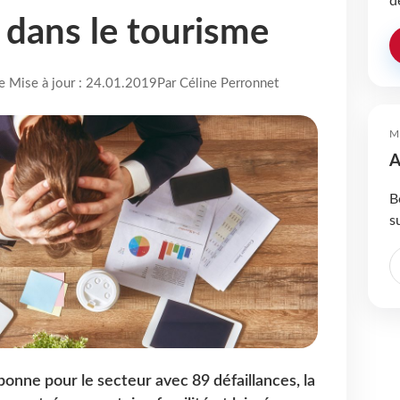
d
 dans le tourisme
re Mise à jour : 24.01.2019
Par Céline Perronnet
M
A
B
s
onne pour le secteur avec 89 défaillances, la