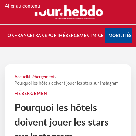
Aller au contenu
NATION
FRANCE
TRANSPORT
HÉBERGEMENT
MICE
MOBILITÉS
Accueil
›
Hébergement
›
Pourquoi les hôtels doivent jouer les stars sur Instagram
HÉBERGEMENT
Pourquoi les hôtels
doivent jouer les stars