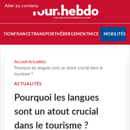
Aller au contenu
NATION
FRANCE
TRANSPORT
HÉBERGEMENT
MICE
MOBILITÉS
Accueil
›
Actualités
›
Pourquoi les langues sont un atout crucial dans le
tourisme ?
ACTUALITÉS
Pourquoi les langues
sont un atout crucial
dans le tourisme ?