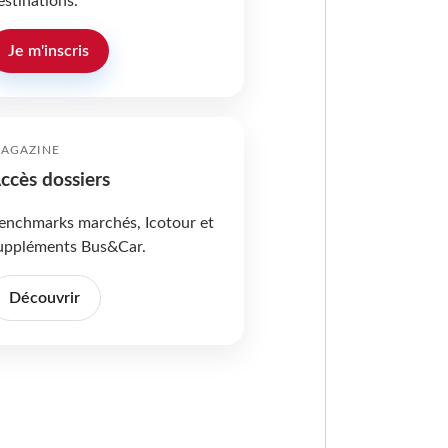
estinations.
Je m'inscris
AGAZINE
ccès dossiers
enchmarks marchés, Icotour et
uppléments Bus&Car.
Découvrir