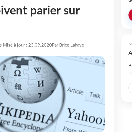
d
ivent parier sur
M
re Mise à jour : 23.09.2020
Par Brice Lahaye
A
B
s