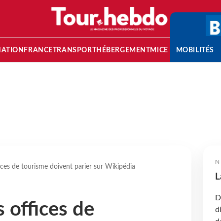
NATION
FRANCE
TRANSPORT
HÉBERGEMENT
MICE
MOBILITÉS
N
ices de tourisme doivent parier sur Wikipédia
L
D
 offices de
d