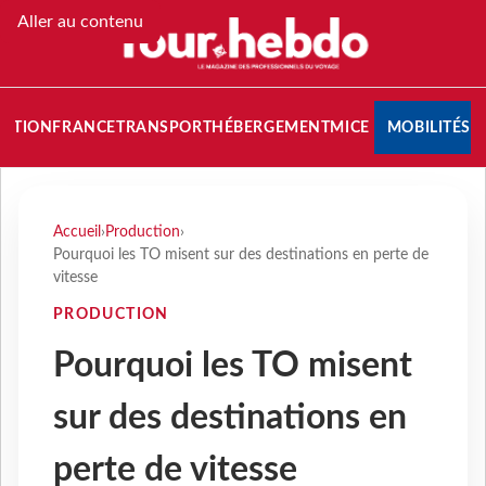
Aller au contenu
NATION
FRANCE
TRANSPORT
HÉBERGEMENT
MICE
MOBILITÉS
Accueil
›
Production
›
Pourquoi les TO misent sur des destinations en perte de
vitesse
PRODUCTION
Pourquoi les TO misent
sur des destinations en
perte de vitesse