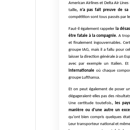
American Airlines et Delta Air Line
taille
, n’a pas fait preuve de sa 
compétition sont tous passés par le 
Faut-il également rappeler
la désas
être fatale à la compagnie
. A trop
et finalement ingouvernables. Cer
groupe IAG, mais il a fallu pour ce
laisser la direction générale à un E
avec par exemple un Italien. E
internationale
où chaque composan
groupe Lufthansa.
Et on peut également de poser u
dégageraient-elles pas des résultats
Une certitude toutefois
, les pay
manière ou d’une autre un excep
qu’ont bien compris quelques états
Leur transporteur national et même 