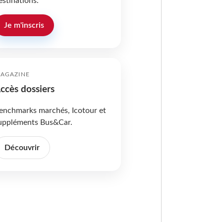
estinations.
Je m'inscris
AGAZINE
ccès dossiers
enchmarks marchés, Icotour et
uppléments Bus&Car.
Découvrir