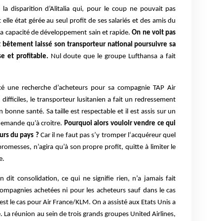
la disparition d’Alitalia qui, pour le coup ne pouvait pas
elle état gérée au seul profit de ses salariés et des amis du
sa capacité de développement sain et rapide.
On ne voit pas
ut bêtement laissé son transporteur national poursuivre sa
se et profitable.
Nul doute que le groupe Lufthansa a fait
cé une recherche d’acheteurs pour sa compagnie TAP Air
ifficiles, le transporteur lusitanien a fait un redressement
n bonne santé. Sa taille est respectable et il est assis sur un
demande qu’à croitre.
Pourquoi alors vouloir vendre ce qui
urs du pays ?
Car il ne faut pas s’y tromper l‘acquéreur quel
 promesses, n’agira qu’à son propre profit, quitte à limiter le
e.
it consolidation, ce qui ne signifie rien, n’a jamais fait
compagnies achetées ni pour les acheteurs sauf dans le cas
st le cas pour Air France/KLM. On a assisté aux Etats Unis a
La réunion au sein de trois grands groupes United Airlines,