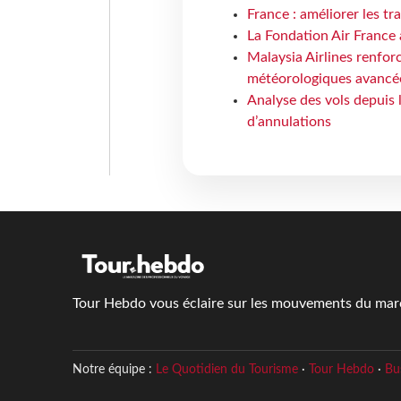
France : améliorer les tr
La Fondation Air France 
Malaysia Airlines renforc
météorologiques avancé
Analyse des vols depuis 
d’annulations
Tour Hebdo vous éclaire sur les mouvements du march
Notre équipe :
Le Quotidien du Tourisme
·
Tour Hebdo
·
Bu