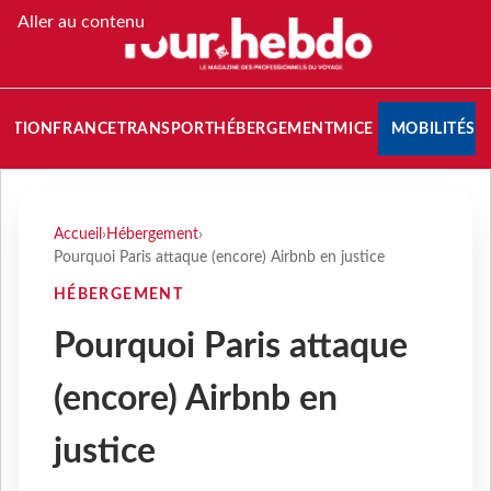
Aller au contenu
NATION
FRANCE
TRANSPORT
HÉBERGEMENT
MICE
MOBILITÉS
Accueil
›
Hébergement
›
Pourquoi Paris attaque (encore) Airbnb en justice
HÉBERGEMENT
Pourquoi Paris attaque
(encore) Airbnb en
justice