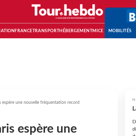
NATION
FRANCE
TRANSPORT
HÉBERGEMENT
MICE
MOBILITÉS
N
s espère une nouvelle fréquentation record
L
D
ris espère une
d