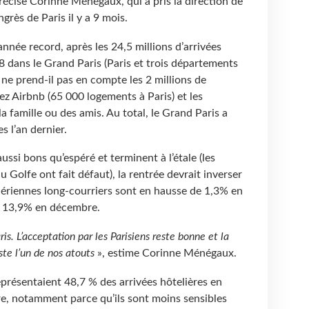
récise Corinne Ménégaux, qui a pris la direction de
grès de Paris il y a 9 mois.
nnée record, après les 24,5 millions d’arrivées
8 dans le Grand Paris (Paris et trois départements
 ne prend-il pas en compte les 2 millions de
z Airbnb (65 000 logements à Paris) et les
a famille ou des amis. Au total, le Grand Paris a
es l’an dernier.
 aussi bons qu’espéré et terminent à l’étale (les
u Golfe ont fait défaut), la rentrée devrait inverser
aériennes long-courriers sont en hausse de 1,3% en
t 13,9% en décembre.
ris. L’acceptation par les Parisiens reste bonne et la
este l’un de nos atouts
», estime Corinne Ménégaux.
eprésentaient 48,7 % des arrivées hôtelières en
re, notamment parce qu’ils sont moins sensibles