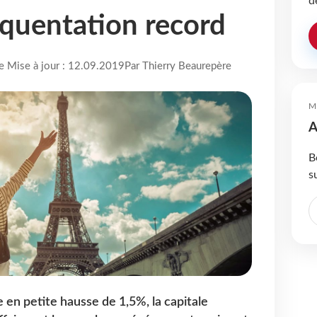
d
équentation record
re Mise à jour : 12.09.2019
Par Thierry Beaurepère
M
A
B
s
en petite hausse de 1,5%, la capitale