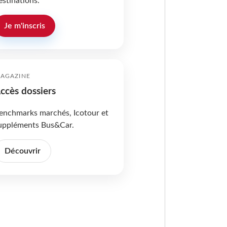
estinations.
Je m'inscris
AGAZINE
ccès dossiers
enchmarks marchés, Icotour et
uppléments Bus&Car.
Découvrir