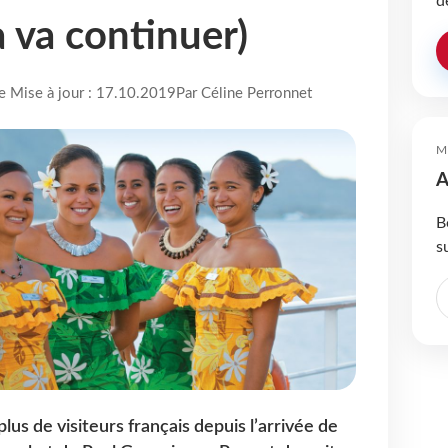
d
 va continuer)
re Mise à jour : 17.10.2019
Par Céline Perronnet
M
A
B
s
 plus de visiteurs français depuis l’arrivée de