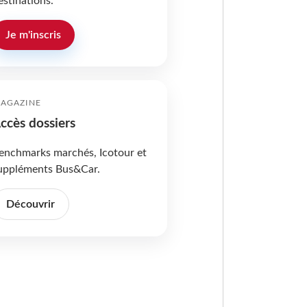
estinations.
Je m'inscris
AGAZINE
ccès dossiers
enchmarks marchés, Icotour et
uppléments Bus&Car.
Découvrir