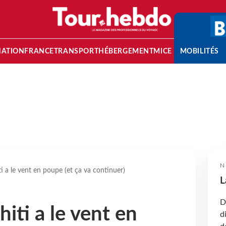
NATION
FRANCE
TRANSPORT
HÉBERGEMENT
MICE
MOBILITÉS
N
i a le vent en poupe (et ça va continuer)
L
D
iti a le vent en
d