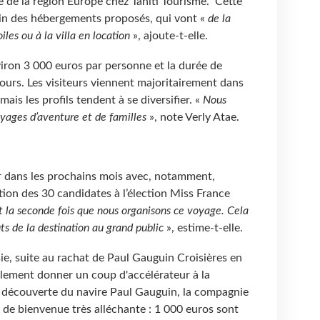
e de la région Europe chez Tahiti Tourisme. Cette
sein des hébergements proposés, qui vont «
de la
iles ou à la villa en location
», ajoute-t-elle.
viron 3 000 euros par personne et la durée de
jours. Les visiteurs viennent majoritairement dans
ais les profils tendent à se diversifier. «
Nous
oyages d’aventure et de familles
», note Verly Atae.
r dans les prochains mois avec, notamment,
tion des 30 candidates à l’élection Miss France
t la seconde fois que nous organisons ce voyage. Cela
s de la destination au grand public
», estime-t-elle.
ie, suite au rachat de Paul Gauguin Croisières en
alement donner un coup d'accélérateur à la
a découverte du navire Paul Gauguin, la compagnie
 de bienvenue très alléchante : 1 000 euros sont