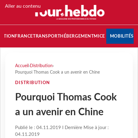
Aller au contenu
NATION
FRANCE
TRANSPORT
HÉBERGEMENT
MICE
MOBILITÉS
Accueil
›
Distribution
›
Pourquoi Thomas Cook a un avenir en Chine
DISTRIBUTION
Pourquoi Thomas Cook
a un avenir en Chine
Publié le : 04.11.2019 I Dernière Mise à jour :
04.11.2019