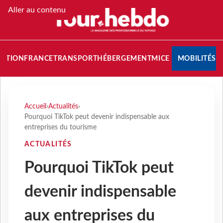
Aller au contenu
NATION
FRANCE
TRANSPORT
HÉBERGEMENT
MICE
MOBILITÉS
Accueil
›
Actualités
›
Pourquoi TikTok peut devenir indispensable aux
entreprises du tourisme
ACTUALITÉS
Pourquoi TikTok peut
devenir indispensable
aux entreprises du