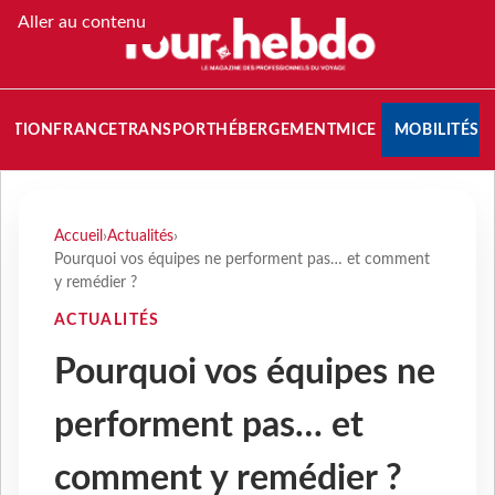
Aller au contenu
NATION
FRANCE
TRANSPORT
HÉBERGEMENT
MICE
MOBILITÉS
Accueil
›
Actualités
›
Pourquoi vos équipes ne performent pas… et comment
y remédier ?
ACTUALITÉS
Pourquoi vos équipes ne
performent pas… et
comment y remédier ?