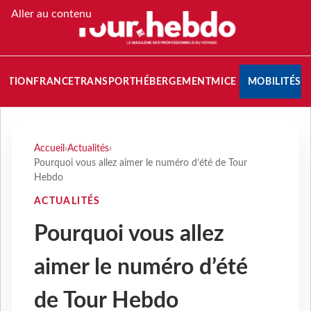
Aller au contenu
NATION
FRANCE
TRANSPORT
HÉBERGEMENT
MICE
MOBILITÉS
Accueil
›
Actualités
›
Pourquoi vous allez aimer le numéro d’été de Tour
Hebdo
ACTUALITÉS
Pourquoi vous allez
aimer le numéro d’été
de Tour Hebdo