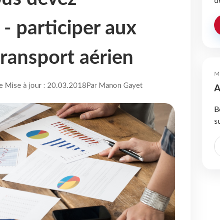
d
- participer aux
transport aérien
M
re Mise à jour : 20.03.2018
Par Manon Gayet
A
B
s