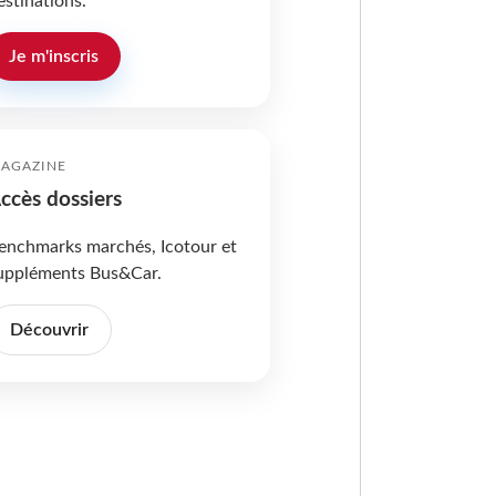
estinations.
Je m'inscris
AGAZINE
ccès dossiers
enchmarks marchés, Icotour et
uppléments Bus&Car.
Découvrir