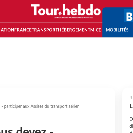
NATION
FRANCE
TRANSPORT
HÉBERGEMENT
MICE
MOBILITÉS
N
L
 participer aux Assises du transport aérien
D
d
us devez -