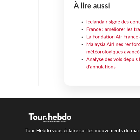
À lire aussi
Icelandair signe des con
France : améliorer les tr
La Fondation Air France 
Malaysia Airlines renforc
météorologiques avancé
Analyse des vols depuis 
d’annulations
Tour Hebdo vous éclaire sur les mouvements du march