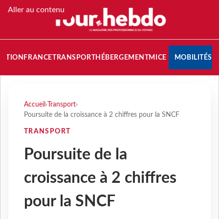
Aller au contenu
NATION
FRANCE
TRANSPORT
HÉBERGEMENT
MICE
MOBILITÉS
Accueil
›
Transport
›
Poursuite de la croissance à 2 chiffres pour la SNCF
TRANSPORT
Poursuite de la
croissance à 2 chiffres
pour la SNCF