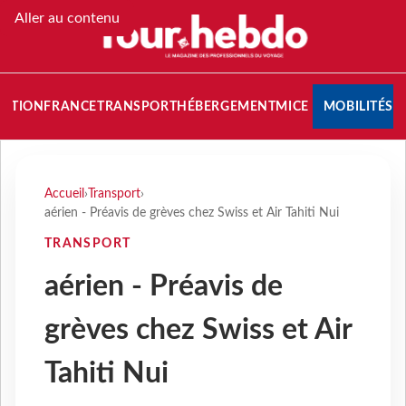
Aller au contenu
NATION
FRANCE
TRANSPORT
HÉBERGEMENT
MICE
MOBILITÉS
Accueil
›
Transport
›
aérien - Préavis de grèves chez Swiss et Air Tahiti Nui
TRANSPORT
aérien - Préavis de
grèves chez Swiss et Air
Tahiti Nui