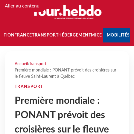
Aller au contenu
NATION
FRANCE
TRANSPORT
HÉBERGEMENT
MICE
MOBILITÉS
Accueil
›
Transport
›
Première mondiale : PONANT prévoit des croisières sur
le fleuve Saint-Laurent à Québec
TRANSPORT
Première mondiale :
PONANT prévoit des
croisières sur le fleuve