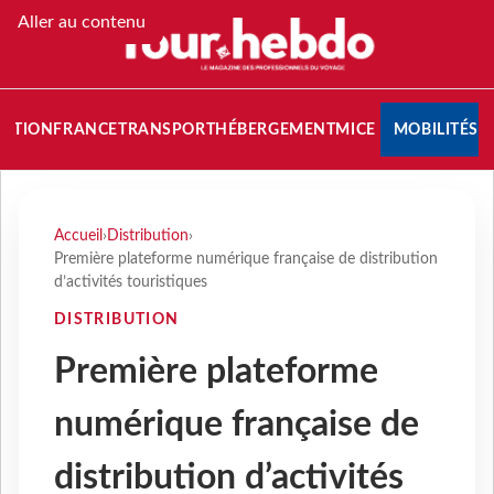
Aller au contenu
NATION
FRANCE
TRANSPORT
HÉBERGEMENT
MICE
MOBILITÉS
Accueil
›
Distribution
›
Première plateforme numérique française de distribution
d’activités touristiques
DISTRIBUTION
Première plateforme
numérique française de
distribution d’activités