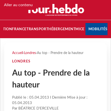
Aller au contenu
NATION
FRANCE
TRANSPORT
HÉBERGEMENT
MICE
MOBILITÉS
Accueil
›
Londres
›
Au top - Prendre de la hauteur
LONDRES
Au top - Prendre de la
hauteur
Publié le : 05.04.2013 I Dernière Mise à jour :
05.04.2013
Par BÉATRICE D’ERCEVILLE