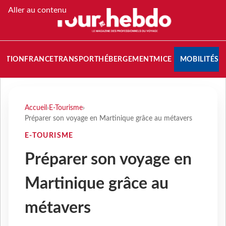
Aller au contenu
NATION
FRANCE
TRANSPORT
HÉBERGEMENT
MICE
MOBILITÉS
Accueil
›
E-Tourisme
›
Préparer son voyage en Martinique grâce au métavers
E-TOURISME
Préparer son voyage en
Martinique grâce au
métavers