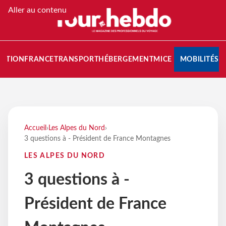
Aller au contenu
NATION
FRANCE
TRANSPORT
HÉBERGEMENT
MICE
MOBILITÉS
Accueil
›
Les Alpes du Nord
›
3 questions à - Président de France Montagnes
LES ALPES DU NORD
3 questions à -
Président de France