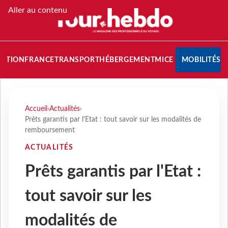
Aller au contenu
NATION
FRANCE
TRANSPORT
HÉBERGEMENT
MICE
MOBILITÉS
Accueil
›
Actualités
›
Prêts garantis par l'Etat : tout savoir sur les modalités de
remboursement
ACTUALITÉS
Prêts garantis par l'Etat :
tout savoir sur les
modalités de