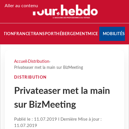
Aller au contenu
NATION
FRANCE
TRANSPORT
HÉBERGEMENT
MICE
MOBILITÉS
Accueil
›
Distribution
›
Privateaser met la main sur BizMeeting
DISTRIBUTION
Privateaser met la main
sur BizMeeting
Publié le : 11.07.2019 I Dernière Mise à jour :
11.07.2019