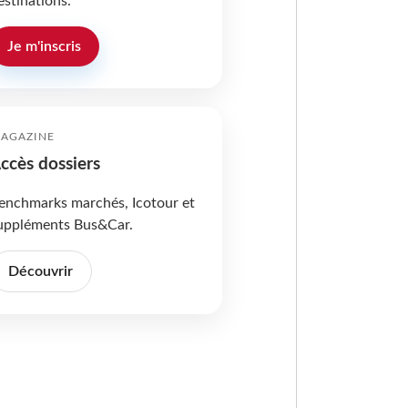
estinations.
Je m'inscris
AGAZINE
ccès dossiers
enchmarks marchés, Icotour et
uppléments Bus&Car.
Découvrir