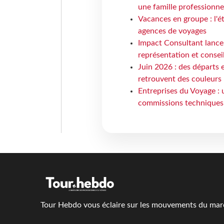
une famille professionnel
Vacances en groupe : l'é
agences de voyages
Impact Consultant lance
représentation et consei
Juin 2026 : des départs e
retrouvent des couleurs
Entreprises du Voyage : 
commissions techniques
Tour Hebdo vous éclaire sur les mouvements du march