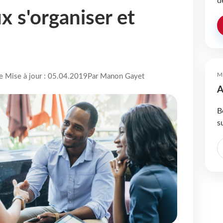
d
x s'organiser et
M
re Mise à jour : 05.04.2019
Par Manon Gayet
A
B
s