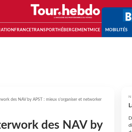
NATION
FRANCE
TRANSPORT
HÉBERGEMENT
MICE
MOBILITÉS
N
rwork des NAV by APST : mieux s'organiser et networker
L
D
fterwork des NAV by
d