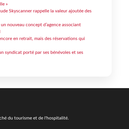
le »
tude Skyscanner rappelle la valeur ajoutée des
 un nouveau concept d’agence associant
l
ncore en retrait, mais des réservations qui
un syndicat porté par ses bénévoles et ses
é du tourisme et de l'hospitalité.