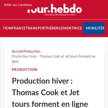
Aller au contenu
NATION
FRANCE
TRANSPORT
HÉBERGEMENT
MICE
MOBILITÉS
Accueil
›
Production
›
Production hiver : Thomas Cook et Jet tours forment en
ligne
PRODUCTION
Production hiver :
Thomas Cook et Jet
tours forment en ligne