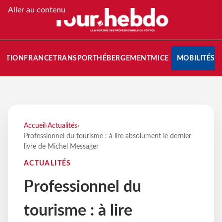
Aller au contenu
NATION
FRANCE
TRANSPORT
HÉBERGEMENT
MICE
MOBILITÉS
Accueil
›
Actualités
›
Professionnel du tourisme : à lire absolument le dernier
livre de Michel Messager
ACTUALITÉS
Professionnel du
tourisme : à lire