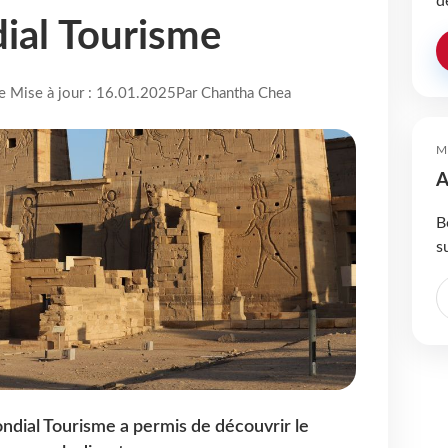
d
ial Tourisme
re Mise à jour : 16.01.2025
Par Chantha Chea
M
A
B
s
ndial Tourisme a permis de découvrir le