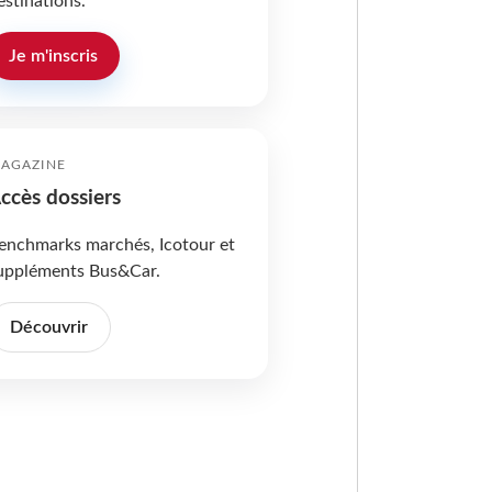
estinations.
Je m'inscris
AGAZINE
ccès dossiers
enchmarks marchés, Icotour et
uppléments Bus&Car.
Découvrir