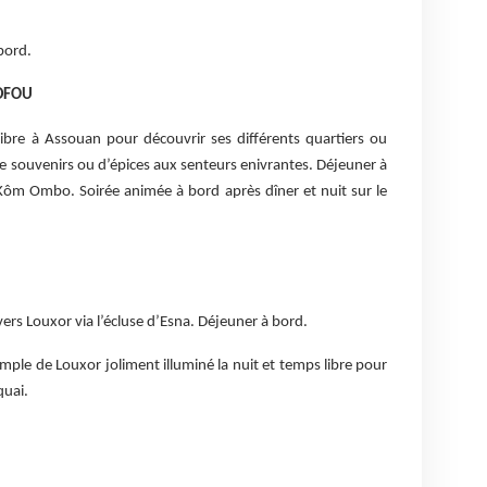
bord.
EDFOU
libre à Assouan pour découvrir ses différents quartiers ou
de souvenirs ou d’épices aux senteurs enivrantes. Déjeuner à
 Kôm Ombo. Soirée animée à bord après dîner et nuit sur le
vers Louxor via l’écluse d’Esna. Déjeuner à bord.
mple de Louxor joliment illuminé la nuit et temps libre pour
quai.