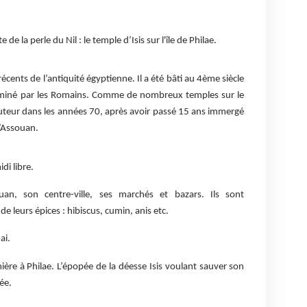
 de la perle du Nil : le temple d’Isis sur l'île de Philae.
récents de l’antiquité égyptienne. Il a été bâti au 4ème siècle
rminé par les Romains. Comme de nombreux temples sur le
 hauteur dans les années 70, après avoir passé 15 ans immergé
d’Assouan.
di libre.
uan, son centre-ville, ses marchés et bazars. Ils sont
 leurs épices : hibiscus, cumin, anis etc.
ai.
ière à Philae. L’épopée de la déesse Isis voulant sauver son
ée.