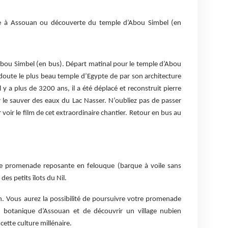
re à Assouan ou découverte du temple d’Abou Simbel (en
Abou Simbel (en bus). Départ matinal pour le temple d’Abou
 doute le plus beau temple d’Egypte de par son architecture
il y a plus de 3200 ans, il a été déplacé et reconstruit pierre
 le sauver des eaux du Lac Nasser. N’oubliez pas de passer
 voir le film de cet extraordinaire chantier. Retour en bus au
ne promenade reposante en felouque (barque à voile sans
es petits îlots du Nil.
en. Vous aurez la possibilité de poursuivre votre promenade
in botanique d’Assouan et de découvrir un village nubien
ette culture millénaire.