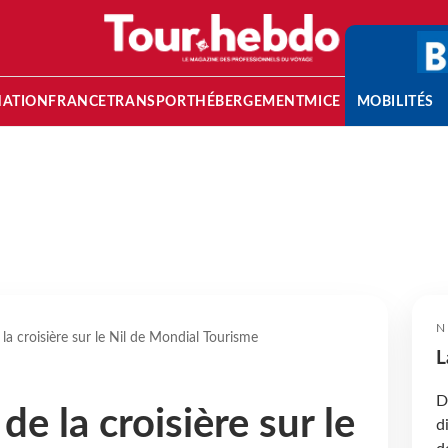
NATION
FRANCE
TRANSPORT
HÉBERGEMENT
MICE
MOBILITÉS
N
a croisière sur le Nil de Mondial Tourisme
L
D
e la croisière sur le
d