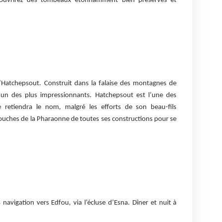
couvrirez des tombeaux étonnamment bien préservés et
’Hatchepsout. Construit dans la falaise des montagnes de
l’un des plus impressionnants. Hatchepsout est l’une des
 retiendra le nom, malgré les efforts de son beau-fils
touches de la Pharaonne de toutes ses constructions pour se
navigation vers Edfou, via l’écluse d’Esna. Dîner et nuit à