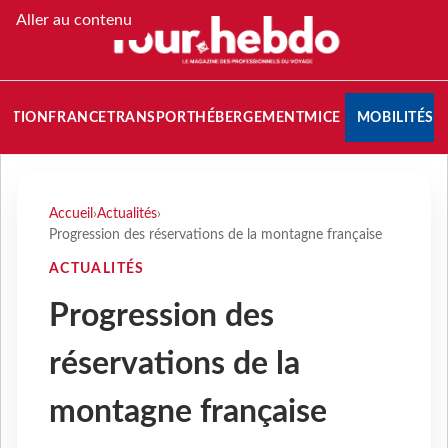
Aller au contenu
NATION
FRANCE
TRANSPORT
HÉBERGEMENT
MICE
MOBILITÉS
Accueil
›
Actualités
›
Progression des réservations de la montagne française
ACTUALITÉS
Progression des
réservations de la
montagne française